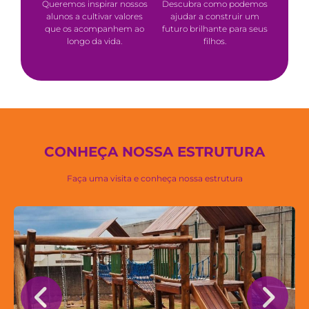
Queremos inspirar nossos
Descubra como podemos
alunos a cultivar valores
ajudar a construir um
que os acompanhem ao
futuro brilhante para seus
longo da vida.
filhos.
CONHEÇA NOSSA ESTRUTURA
Faça uma visita e conheça nossa estrutura