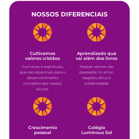
NOSSOS DIFERENCIAIS
Cultivamos
Aprendizado que
valores cristãos
vai além dos livros
humanos e espirituais,
Nossos valores são
que são essenciais para o
baseados no amor,
desenvolvimento
respeito, ética e
completo dos nossos
solidariedade.
alunos.
Crescimento
Colégio
pessoal
Luminous Sol