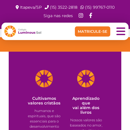
Itapeva/SP
(15) 3522-2818
(15) 99767-0110
Siga nas redes
MATRICULE-SE
NOSSOS DIFERENCIAIS
Cultivamos
Aprendizado
valores cristãos
que
vai além dos
humanos e
livros
espirituais, que são
Nossos valores são
essenciais para o
baseados no amor,
desenvolvimento