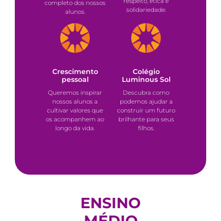
respeito, ética e
completo dos nossos
solidariedade.
alunos.
Crescimento
Colégio
pessoal
Luminous Sol
Queremos inspirar
Descubra como
nossos alunos a
podemos ajudar a
cultivar valores que
construir um futuro
os acompanhem ao
brilhante para seus
longo da vida.
filhos.
ENSINO
MÉDIO