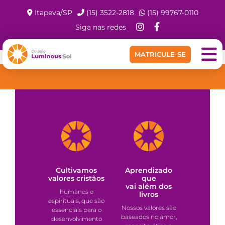
Itapeva/SP
(15) 3522-2818
(15) 99767-0110
Siga nas redes
MATRICULE-SE
NOSSOS DIFERENCIAIS
Cultivamos
Aprendizado
valores cristãos
que
vai além dos
humanos e
livros
espirituais, que são
Nossos valores são
essenciais para o
baseados no amor,
desenvolvimento