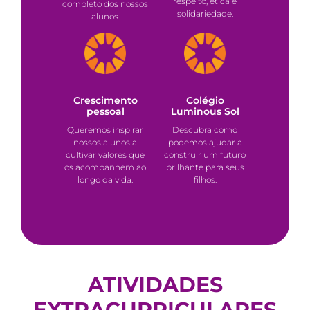
respeito, ética e
completo dos nossos
solidariedade.
alunos.
Crescimento
Colégio
pessoal
Luminous Sol
Queremos inspirar
Descubra como
nossos alunos a
podemos ajudar a
cultivar valores que
construir um futuro
os acompanhem ao
brilhante para seus
longo da vida.
filhos.
ATIVIDADES
EXTRACURRICULARES